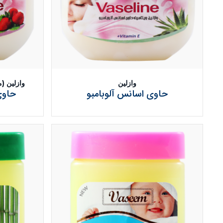
وازلین
وازلین (مخصوص
حاوی اسانس آلوبامبو
حاوی