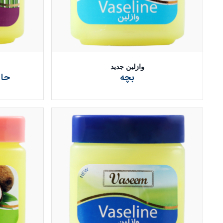
وازلین جدید
بچه
حاو